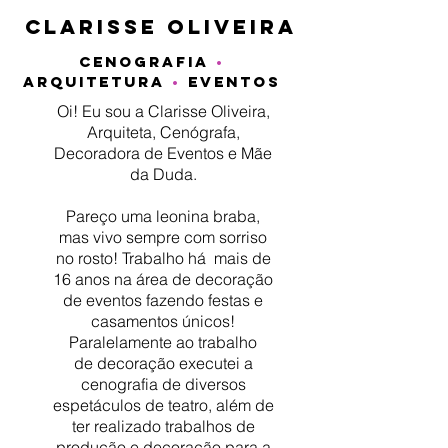
Um olhar artístico que há mais de
clarisse oliveira
dezesseis anos une técnica e paixão
para realizar eventos incríveis.
CENOGRAFIA
•
ARQUITETURA
•
EVENTOS
Oi! Eu sou a Clarisse Oliveira,
Arquiteta, Cenógrafa,
Decoradora de Eventos e Mãe
da Duda.
Pareço uma leonina braba,
mas vivo sempre com sorriso
no rosto!
Trabalho há mais de
16 anos na área de decoração
de eventos fazendo festas e
casamentos únicos!
Paralelamente ao trabalho
de
decoração executei a
cenografia de diversos
espetáculos de teatro, além de
ter realizado trabalhos de
produção e decoração para a