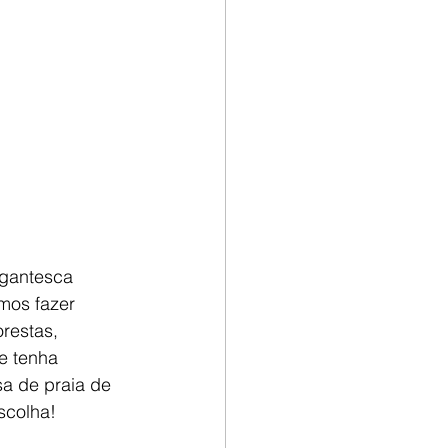
igantesca 
mos fazer 
restas, 
e tenha 
sa de praia de 
scolha! 