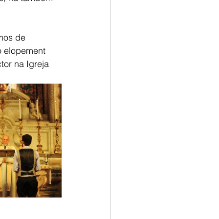
mos de 
o elopement 
or na Igreja 