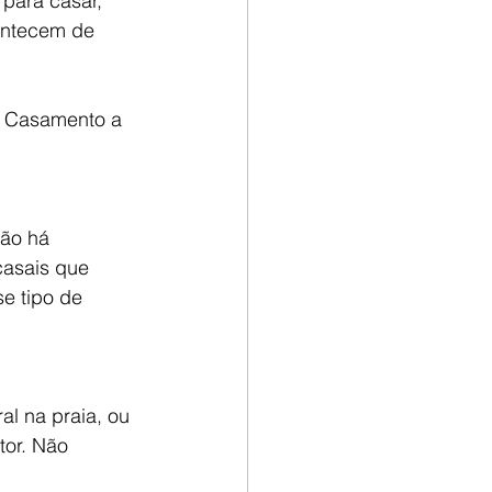
para casar, 
ontecem de 
 Casamento a 
ão há 
casais que 
e tipo de 
al na praia, ou 
tor. Não 