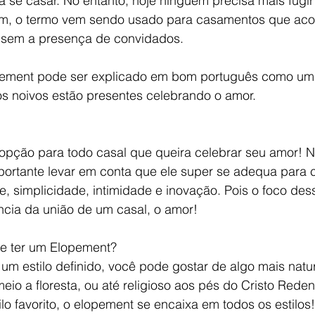
se casar. No entanto, hoje ninguém precisa mais fugir 
m, o termo vem sendo usado para casamentos que ac
, sem a presença de convidados. 
pement pode ser explicado em bom português como um
s noivos estão presentes celebrando o amor. 
pção para todo casal que queira celebrar seu amor! N
mportante levar em conta que ele super se adequa para 
, simplicidade, intimidade e inovação. Pois o foco dess
cia da união de um casal, o amor!  
ue ter um Elopement?
 um estilo definido, você pode gostar de algo mais natur
eio a floresta, ou até religioso aos pés do Cristo Reden
ilo favorito, o elopement se encaixa em todos os estilos!