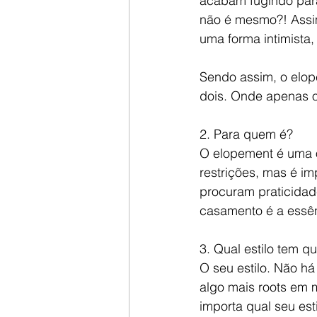
acabam fugindo para 
não é mesmo?! Assi
uma forma intimista
Sendo assim, o elo
dois. Onde apenas o
2. Para quem é? 
O elopement é uma o
restrições, mas é i
procuram praticidade
casamento é a essên
3. Qual estilo tem q
O seu estilo. Não há
algo mais roots em m
importa qual seu est