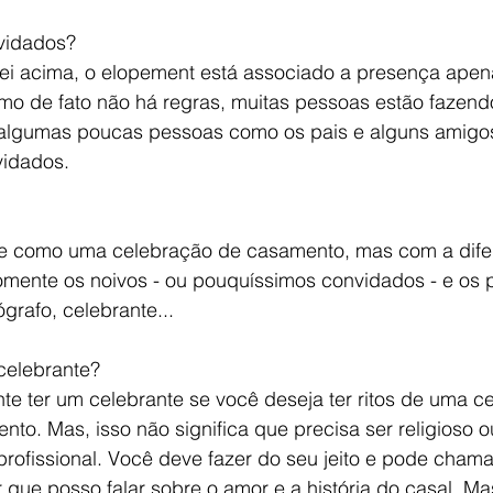
vidados?
ei acima, o elopement está associado a presença apena
mo de fato não há regras, muitas pessoas estão fazen
algumas poucas pessoas como os pais e alguns amigos
vidados. 
e como uma celebração de casamento, mas com a dife
mente os noivos - ou pouquíssimos convidados - e os pr
grafo, celebrante...
 celebrante? 
te ter um celebrante se você deseja ter ritos de uma c
to. Mas, isso não significa que precisa ser religioso o
profissional. Você deve fazer do seu jeito e pode cham
 que posso falar sobre o amor e a história do casal. M