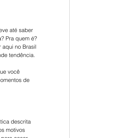
eve até saber 
a? Pra quem é? 
aqui no Brasil 
de tendência. 
que você 
momentos de 
ica descrita 
os motivos 