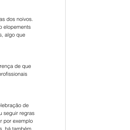
s dos noivos. 
do elopements 
, algo que 
rença de que 
ofissionais 
elebração de 
u seguir regras 
ar por exemplo  
as, há também 