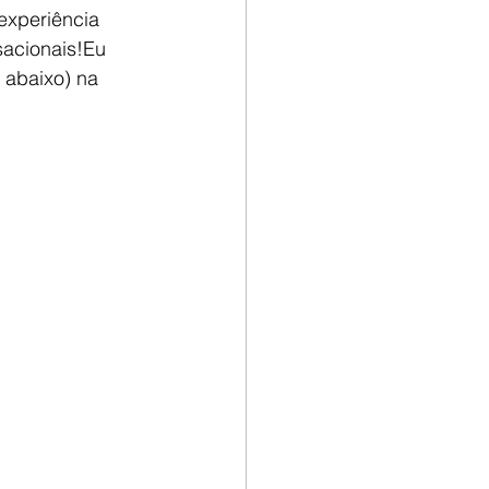
experiência 
sacionais!Eu 
 abaixo) na 